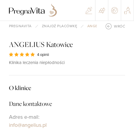
PREGNAVITA
ZNAJDŹ PLACÓWKĘ
ANGELIUS KATOWICE
WRÓĆ
ANGELIUS Katowice
4 opinii
Klinika leczenia niepłodności
O klinice
Dane kontaktowe
Adres e-mail:
info@angelius.pl