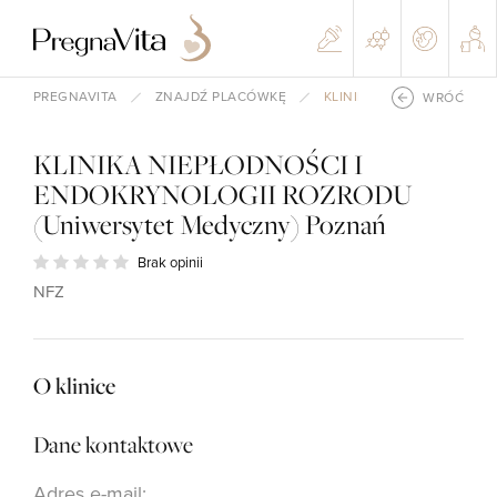
PREGNAVITA
ZNAJDŹ PLACÓWKĘ
KLINIKA NIEPŁODNOŚCI 
WRÓĆ
KLINIKA NIEPŁODNOŚCI I
ENDOKRYNOLOGII ROZRODU
(Uniwersytet Medyczny) Poznań
Brak opinii
NFZ
O klinice
Dane kontaktowe
Adres e-mail: