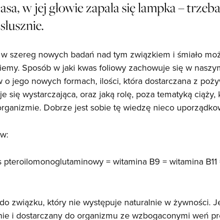
sa, w jej głowie zapala się lampka – trzeb
słusznie.
ują w szereg nowych badań nad tym związkiem i śmiało m
iemy. Sposób w jaki kwas foliowy zachowuje się w naszym
o jego nowych formach, ilości, która dostarczana z poż
 się wystarczająca, oraz jaką rolę, poza tematyką ciąży,
ganizmie. Dobrze jest sobie tę wiedzę nieco uporządko
aw:
 pteroilomonoglutaminowy = witamina B9 = witamina B11 
 do związku, który nie występuje naturalnie w żywności. 
nie i dostarczany do organizmu ze wzbogaconymi weń p