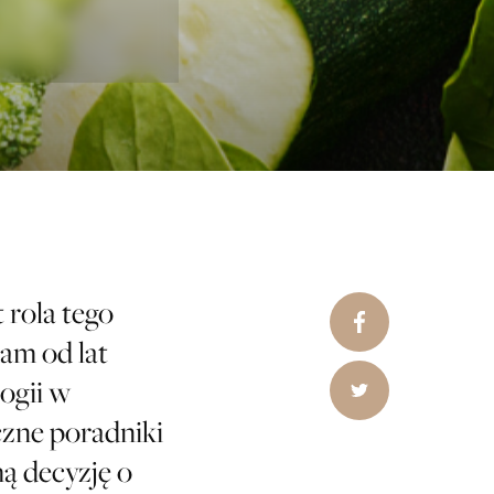
 rola tego
am od lat
logii w
czne poradniki
ą decyzję o