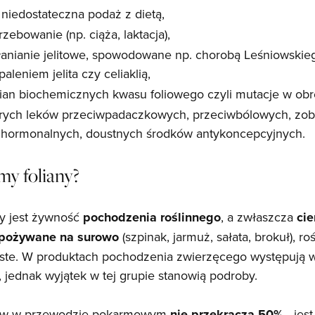
niedostateczna podaż z dietą,
ebowanie (np. ciąża, laktacja),
anianie jelitowe, spowodowane np. chorobą Leśniowskie
leniem jelita czy celiaklią,
ian biochemicznych kwasu foliowego czyli mutacje w ob
órych leków przeciwpadaczkowych, przeciwbólowych, zobo
 hormonalnych, doustnych środków antykoncepcyjnych.
my foliany?
ny jest żywność
pochodzenia roślinnego
, a zwłaszcza
cie
spożywane na surowo
(szpinak, jarmuż, sałata, brokuł), r
niste. W produktach pochodzenia zwierzęcego występują
, jednak wyjątek w tej grupie stanowią podroby.
anów w przewodzie pokarmowym
nie przekracza 50%
- jes