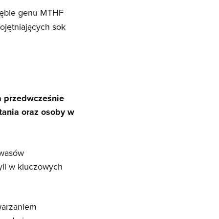
brębie genu MTHF
jętniających sok
ta przedwcześnie
tania oraz osoby w
kwasów
yli w kluczowych
warzaniem