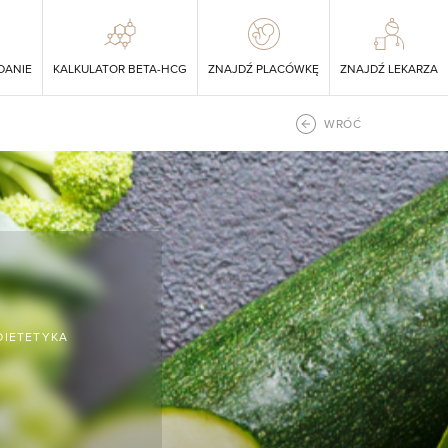
DANIE
KALKULATOR BETA-HCG
ZNAJDŹ PLACÓWKĘ
ZNAJDŹ LEKARZA
WRÓĆ
DIETETYKA