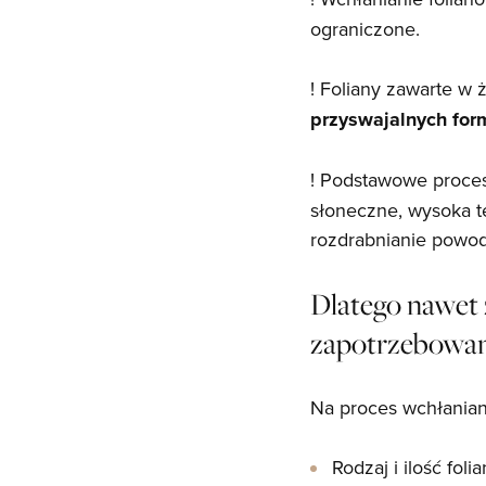
ograniczone.
! Foliany zawarte w
przyswajalnych for
! Podstawowe proc
słoneczne, wysoka t
rozdrabnianie powod
Dlatego nawet
zapotrzebowan
Na proces wchłaniani
Rodzaj i ilość fol