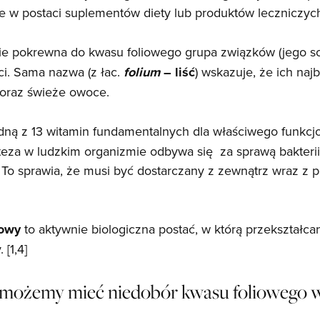
e w postaci suplementów diety lub produktów leczniczyc
e pokrewna do kwasu foliowego grupa związków (jego sol
ci. Sama nazwa (z łac.
folium
– liść
) wskazuje, że ich na
 oraz świeże owoce.
edną z 13 witamin fundamentalnych dla właściwego funkc
eza w ludzkim organizmie odbywa się za sprawą bakterii j
 To sprawia, że musi być dostarczany z zewnątrz wraz z
iowy
to aktywnie biologiczna postać, w którą przekształc
 [1,4]
e możemy mieć niedobór kwasu foliowego 