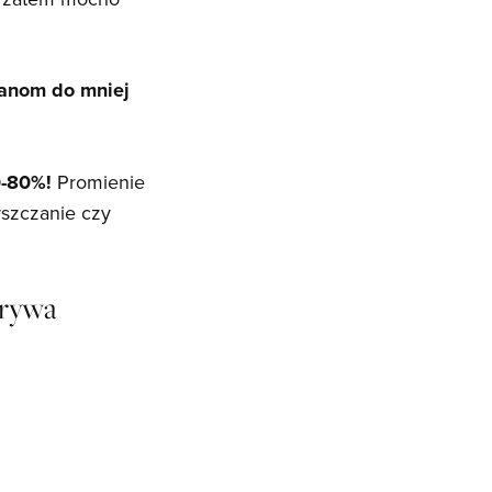
ianom do mniej
0-80%!
Promienie
yszczanie czy
krywa