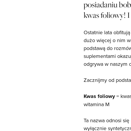
posiadaniu boba
kwas foliowy! I 
Ostatnie lata obfit
dużo więcej o nim w
podstawą do rozmów 
suplementami okazuje
odgrywa w naszym or
Zacznijmy od podst
Kwas foliowy
= kwas
witamina M
Ta nazwa odnosi się
wyłącznie syntetycz