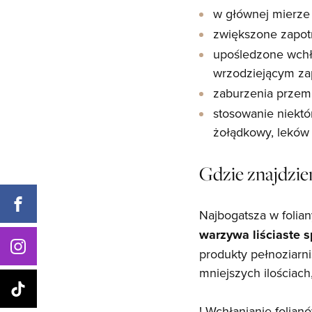
w głównej mierze 
zwiększone zapotrz
upośledzone wchł
wrzodziejącym zapa
zaburzenia przem
stosowanie niekt
żołądkowy, leków
Gdzie znajdzie
Najbogatsza w folia
warzywa liściaste 
produkty pełnoziar
mniejszych ilościach
! Wchłanianie foli