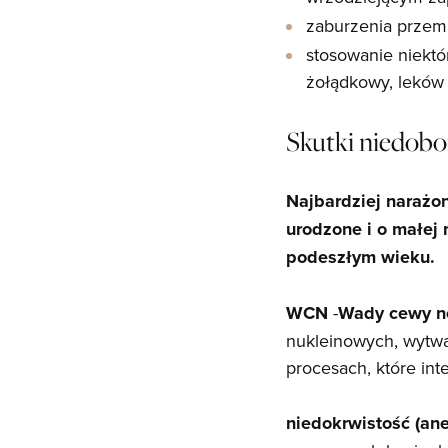
zaburzenia przem
stosowanie niekt
żołądkowy, leków
Skutki niedobo
Najbardziej narażo
urodzone i o małej
podeszłym wieku.
WCN
-
Wady cewy n
nukleinowych, wytw
procesach, które int
niedokrwistość (an