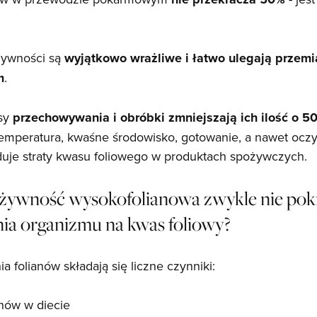
 żywności są
wyjątkowo wrażliwe i łatwo ulegają przem
m
.
esy
przechowywania i obróbki zmniejszają ich ilość o 5
emperatura, kwaśne środowisko, gotowanie, a nawet ocz
uje straty kwasu foliowego w produktach spożywczych.
 żywność wysokofolianowa zwykle nie po
ia organizmu na kwas foliowy?
a folianów składają się liczne czynniki:
ianów w diecie