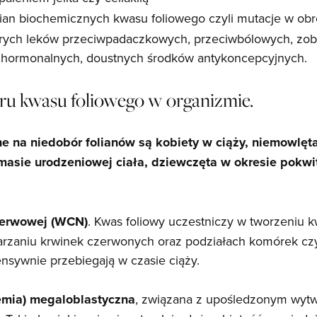
ian biochemicznych kwasu foliowego czyli mutacje w o
órych leków przeciwpadaczkowych, przeciwbólowych, zobo
 hormonalnych, doustnych środków antykoncepcyjnych.
ru kwasu foliowego w organizmie.
ne na niedobór folianów są kobiety w ciąży, niemowlę
 masie urodzeniowej ciała, dziewczęta w okresie pokwi
erwowej (WCN)
. Kwas foliowy uczestniczy w tworzeniu 
arzaniu krwinek czerwonych oraz podziałach komórek cz
ensywnie przebiegają w czasie ciąży.
emia) megaloblastyczna
, związana z upośledzonym wyt