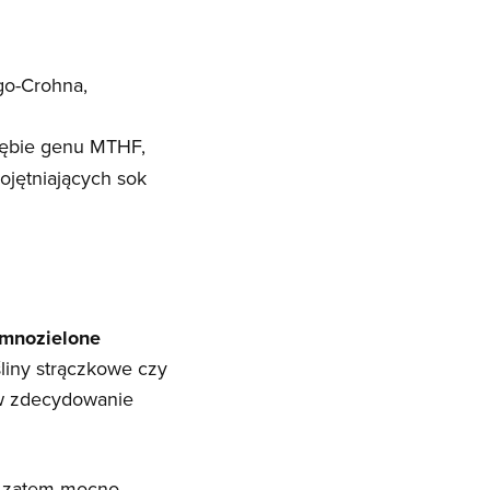
go-Crohna,
rębie genu MTHF,
jętniających sok
mnozielone
ośliny strączkowe czy
 w zdecydowanie
t zatem mocno