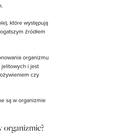
h.
e), które występują
jbogatszym źródłem
jonowania organizmu
elitowych i jest
 pożywieniem czy
ane są w organizmie
w organizmie?