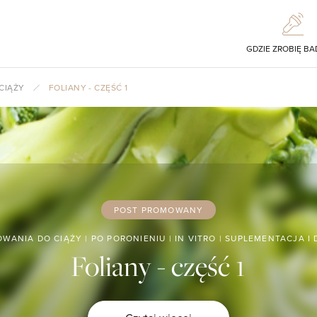
GDZIE ZROBIĘ BA
CIĄŻY
FOLIANY - CZĘŚĆ 1
POST PROMOWANY
WANIA DO CIĄŻY
|
PO PORONIENIU
|
IN VITRO
|
SUPLEMENTACJA I 
Foliany - część 1