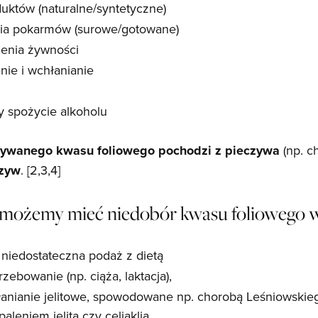
uktów (naturalne/syntetyczne)
ia pokarmów (surowe/gotowane)
zenia żywności
nie i wchłanianie
zy spożycie alkoholu
ywanego kwasu foliowego pochodzi z pieczywa
(np. c
rzyw
. [2,3,4]
e możemy mieć niedobór kwasu foliowego 
niedostateczna podaż z dietą
ebowanie (np. ciąża, laktacja),
anianie jelitowe, spowodowane np. chorobą Leśniowskie
leniem jelita czy celiaklią