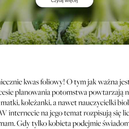
Czytaj więcej
niecznie kwas foliowy! O tym jak ważna jest
cesie planowania potomstwa powtarzają n
, matki, koleżanki, a nawet nauczycielki bio
 internecie na jego temat rozpisują się li
 mam. Gdy tylko kobieta podejmie świadom