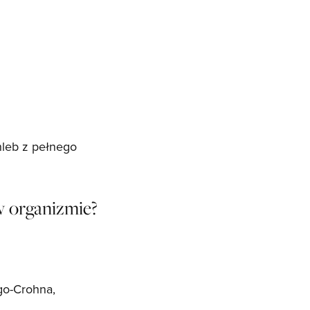
hleb z pełnego
w organizmie?
go-Crohna,